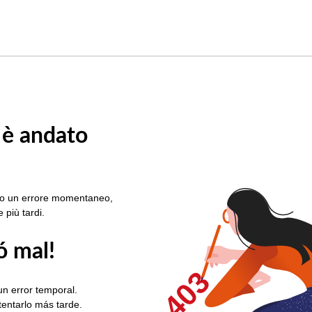
 è andato
rato un errore momentaneo,
e più tardi.
ó mal!
403
un error temporal.
ntentarlo más tarde.